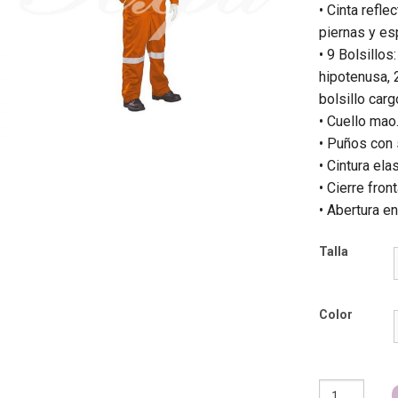
• Cinta refle
piernas y es
• 9 Bolsillos
hipotenusa, 
bolsillo carg
• Cuello mao
• Puños con 
• Cintura ela
• Cierre fron
• Abertura en
Talla
Color
Overol