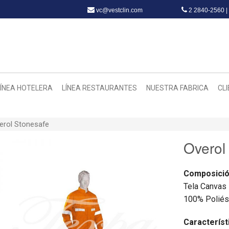
vc@vestclin.com
2 2840-2560 |
LÍNEA HOTELERA
LÍNEA RESTAURANTES
NUESTRA FABRICA
CL
erol Stonesafe
Overol
Composici
Tela Canvas
100% Poliés
Característ