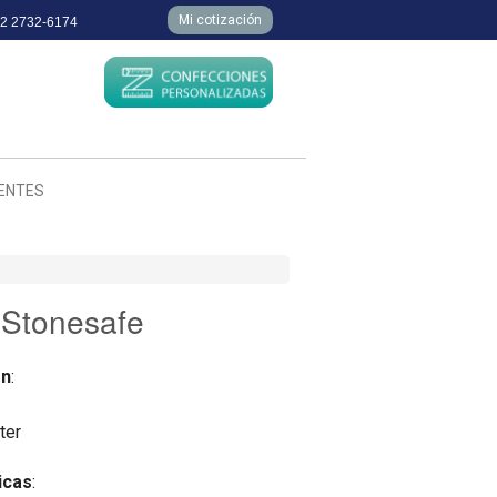
Mi cotización
 2 2732-6174
IENTES
 Stonesafe
ón
:
ter
icas
: