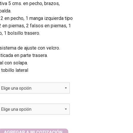
ctiva 5 cms. en pecho, brazos,
palda.
: 2 en pecho, 1 manga izquierda tipo
2 en piernas, 2 falsos en piernas, 1
o, 1 bolsillo trasero.
.
sistema de ajuste con velcro.
sticada en parte trasera.
tal con solapa.
 tobillo lateral
AGREGAR A MI COTIZACIÓN