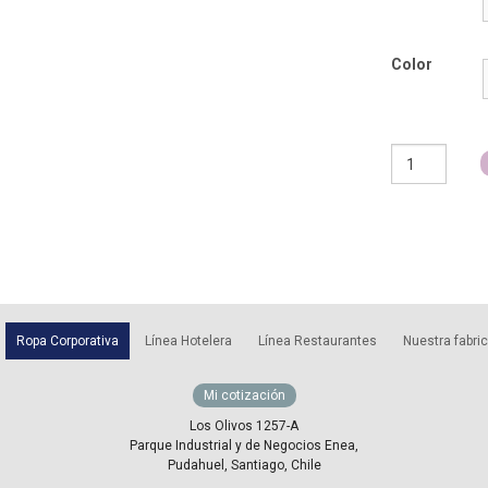
Color
Overol
Gabardina
Con
Cinta
Reflectante
cantidad
Ropa Corporativa
Línea Hotelera
Línea Restaurantes
Nuestra fabri
Mi cotización
Los Olivos 1257-A
Parque Industrial y de Negocios Enea,
Pudahuel, Santiago, Chile