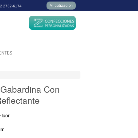
Mi cotización
 2 2732-6174
IENTES
 Gabardina Con
Reflectante
Fluor
ón
: