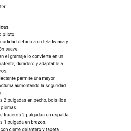
ter
icas
:
 piloto.
odidad debido a su tela liviana y
ón suave.
en el gramaje lo convierte en un
istente, duradero y adaptable a
ros.
eflectante permite una mayor
nocturna aumentando la seguridad
r.
es 2 pulgadas en pecho, bolsillos
 piernas.
es traseros 2 pulgadas en espalda.
es 1 pulgada en brazos.
con cierre delantero y tapeta.