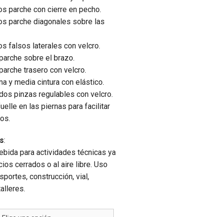
los parche con cierre en pecho.
los parche diagonales sobre las
os falsos laterales con velcro.
 parche sobre el brazo.
 parche trasero con velcro.
na y media cintura con elástico.
dos pinzas regulables con velcro.
fuelle en las piernas para facilitar
os.
es
:
bida para actividades técnicas ya
ios cerrados o al aire libre. Uso
nsportes, construcción, vial,
talleres.