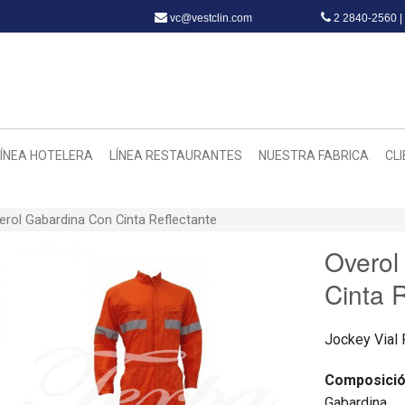
vc@vestclin.com
2 2840-2560 |
LÍNEA HOTELERA
LÍNEA RESTAURANTES
NUESTRA FABRICA
CL
erol Gabardina Con Cinta Reflectante
Overol
Cinta 
Jockey Vial 
Composici
Gabardina