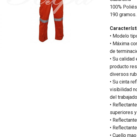
100% Poliés
190 gramos.
Característ
• Modelo tipo
• Máxima com
de terminaci
• Su calidad 
producto res
diversos rub
• Su cinta r
visibilidad 
del trabajado
• Reflectant
superiores y
• Reflectant
• Reflectant
• Cuello mao 