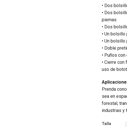
• Dos bolsil
• Dos bolsil
piernas.
• Dos bolsill
• Un bolsillo
• Un bolsillo
• Doble preti
• Puños con 
• Cierre con 
uso de botot
Aplicacion
Prenda conce
sea en espac
forestal, tra
industrias y 
Talla